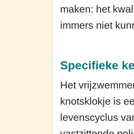
maken: het kwal
immers niet kun
Specifieke 
Het vrijzwemme
knotsklokje is e
levenscyclus van
vastzittende pol