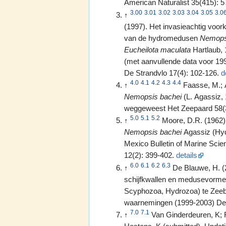
American Naturalist 35(415): 
3.00
3.01
3.02
3.03
3.04
3.05
3.0
↑
(1997). Het invasieachtig voor
van de hydromedusen
Nemops
Eucheilota maculata
Hartlaub,
(met aanvullende data voor 19
De Strandvlo 17(4): 102-126.
d
4.0
4.1
4.2
4.3
4.4
↑
Faasse, M.; A
Nemopsis bachei
(L. Agassiz, 
weggeweest Het Zeepaard 58(3
5.0
5.1
5.2
↑
Moore, D.R. (1962).
Nemopsis bachei
Agassiz (Hydr
Mexico Bulletin of Marine Scie
12(2): 399-402.
details
6.0
6.1
6.2
6.3
↑
De Blauwe, H. (
schijfkwallen en medusevormen
Scyphozoa, Hydrozoa) te Zeebr
waarnemingen (1999-2003) De 
7.0
7.1
↑
Van Ginderdeuren, K; F