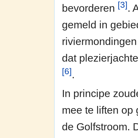
[3]
bevorderen
. 
gemeld in gebie
riviermondingen 
dat plezierjacht
[6]
.
In principe zou
mee te liften op
de Golfstroom. D