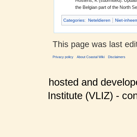
Hostens, K (submitted). Updatin
the Belgian part of the North S
Categories
:
Neteldieren
Niet-inhee
This page was last edi
Privacy policy
About Coastal Wiki
Disclaimers
hosted and develop
Institute (VLIZ) - co