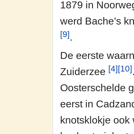
1879 in Noorweg
werd Bache’s kn
[9]
.
De eerste waarn
[4]
[10]
Zuiderzee
Oosterschelde g
eerst in Cadzand
knotsklokje ook