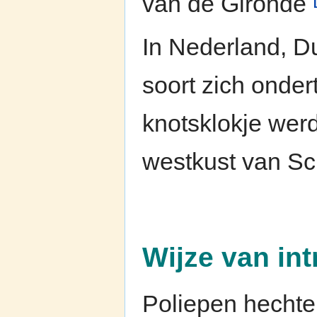
van de Gironde
In Nederland, D
soort zich onde
knotsklokje wer
westkust van S
Wijze van int
Poliepen hechte