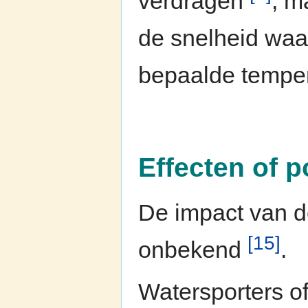
verdragen
, m
de snelheid waar
bepaalde tempe
Effecten of p
De impact van d
[15]
onbekend
.
Watersporters o