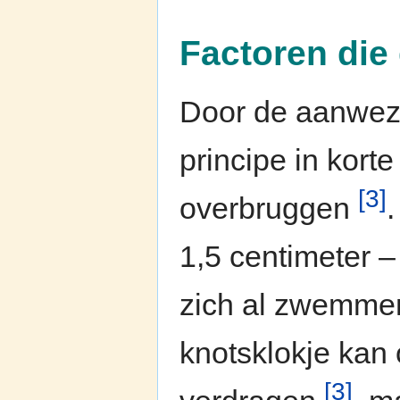
Factoren die
Door de aanwezi
principe in kort
[3]
overbruggen
.
1,5 centimeter –
zich al zwemme
knotsklokje kan
[3]