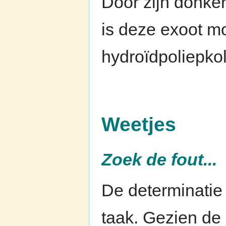
Door zijn donker
is deze exoot mo
hydroïdpoliepko
Weetjes
Zoek de fout...
De determinatie 
taak. Gezien de 