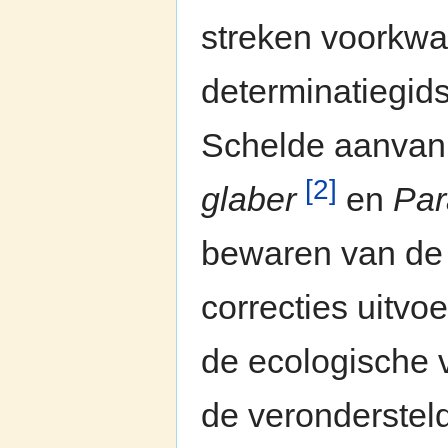
streken voorkwa
determinatiegid
Schelde aanvank
[2]
glaber
en
Par
bewaren van de s
correcties uitvo
de ecologische 
de veronderstel