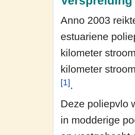
Verspreiding 
Anno 2003 reikt
estuariene polie
kilometer stroo
kilometer stroo
[1]
.
Deze poliepvlo 
in modderige poe