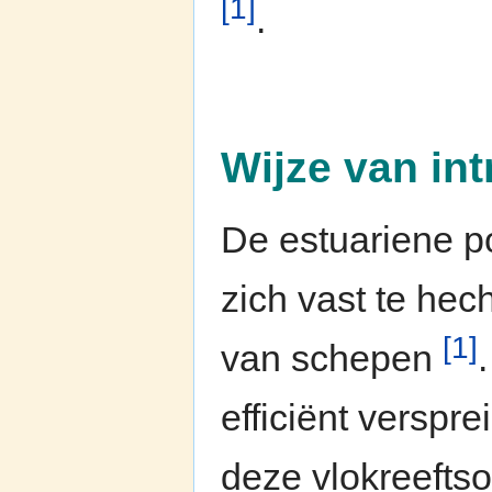
[1]
.
Wijze van int
De estuariene po
zich vast te hec
[1]
van schepen
efficiënt verspr
deze vlokreefts