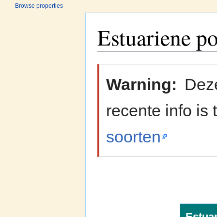
Browse properties
Estuariene po
Jump to:
navigation
,
search
Warning:
Deze
recente info is
soorten
Estuar