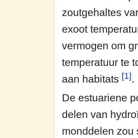
zoutgehaltes va
exoot temperatu
vermogen om gro
temperatuur te t
[1]
aan habitats
.
De estuariene po
delen van hydroï
monddelen zou s