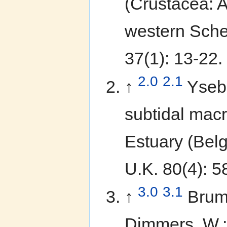
(Crustacea: 
western Schel
37(1): 13-22.
2.0
2.1
↑
Yseba
subtidal macr
Estuary (Belg
U.K. 80(4): 
3.0
3.1
↑
Brum
Dimmers, W.;