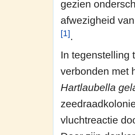
gezien ondersche
afwezigheid van
[1]
.
In tegenstelling
verbonden met h
Hartlaubella gel
zeedraadkolonie
vluchtreactie do