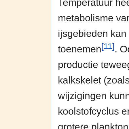
Temperatuur heef
metabolisme van
ijsgebieden kan 
[11]
toenemen
. 
productie tewee
kalkskelet (zoal
wijzigingen kun
koolstofcyclus 
grotere plankton