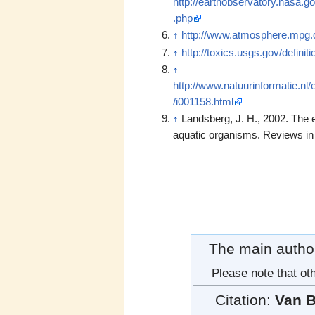
http://earthobservatory.nasa.go
.php
↑
http://www.atmosphere.mpg.d
↑
http://toxics.usgs.gov/definit
↑
http://www.natuurinformatie.nl
/i001158.html
↑
Landsberg, J. H., 2002. The e
aquatic organisms. Reviews in 
The main author 
Please note that oth
Citation:
Van B