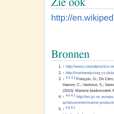
Zie ook
http://en.wikipe
Bronnen
↑
http://www.coastalpractice.n
↑
http://marineodyssey.co.uk/p
3.0
3.1
↑
François, G.; De Clerc
Haeren, C.; Vanhove, S.; Vanre
(2010). Mariene biodiversiteit.
4.0
4.1
↑
http://ies.jrc.ec.europa.
achievements/marine-productiv
5.0
5.1
↑