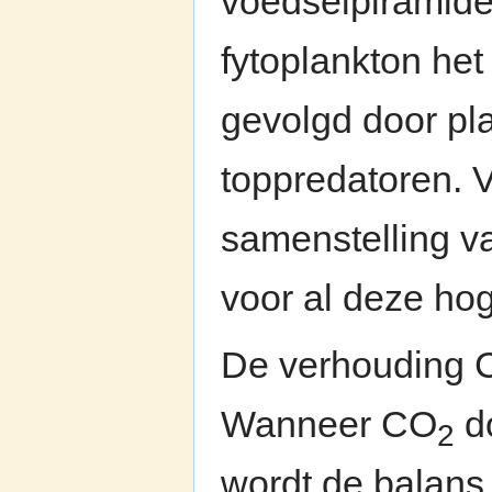
voedselpiramide
fytoplankton het
gevolgd door pla
toppredatoren. 
samenstelling v
voor al deze ho
De verhouding 
Wanneer CO
do
2
wordt de balans 