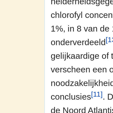
helderheidsgege
chlorofyl concen
1%, in 8 van de 
[1
onderverdeeld
gelijkaardige o
verscheen een o
noodzakelijkheid
[11]
conclusies
. 
de Noord Atlant