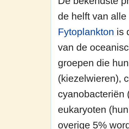
De bekendste pr
de helft van all
Fytoplankton
is 
van de oceanisc
groepen die hun
(kiezelwieren), 
cyanobacteriën (
eukaryoten (hun
overige 5% word