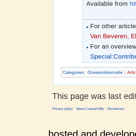
Available from
ht
For other articl
Van Beveren, E
For an overview
Special:Contrib
Categories
:
Oceaanobservatie
Arti
This page was last edi
Privacy policy
About Coastal Wiki
Disclaimers
hosted and develop