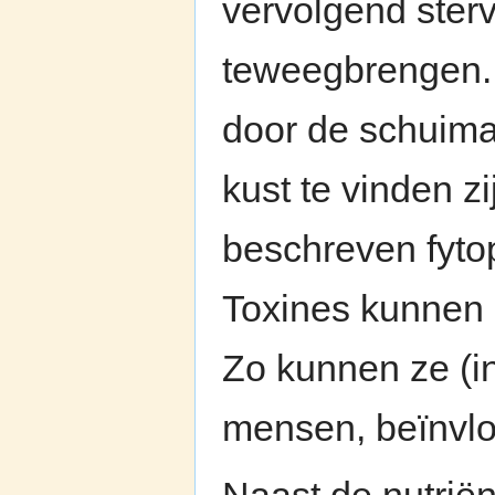
vervolgend ster
teweegbrengen. 
door de schuima
kust te vinden zi
beschreven fytop
Toxines kunnen 
Zo kunnen ze (in
mensen, beïnvl
Naast de nutriën